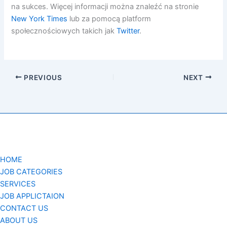
na sukces. Więcej informacji można znaleźć na stronie
New York Times
lub za pomocą platform
społecznościowych takich jak
Twitter
.
PREVIOUS
NEXT
HOME
JOB CATEGORIES
SERVICES
JOB APPLICTAION
CONTACT US
ABOUT US