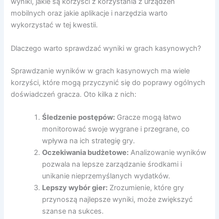
wyniki, jakie są korzyści z korzystania z urządzeń
mobilnych oraz jakie aplikacje i narzędzia warto
wykorzystać w tej kwestii.
Dlaczego warto sprawdzać wyniki w grach kasynowych?
Sprawdzanie wyników w grach kasynowych ma wiele
korzyści, które mogą przyczynić się do poprawy ogólnych
doświadczeń gracza. Oto kilka z nich:
Śledzenie postępów:
Gracze mogą łatwo
monitorować swoje wygrane i przegrane, co
wpływa na ich strategię gry.
Oczekiwania budżetowe:
Analizowanie wyników
pozwala na lepsze zarządzanie środkami i
unikanie nieprzemyślanych wydatków.
Lepszy wybór gier:
Zrozumienie, które gry
przynoszą najlepsze wyniki, może zwiększyć
szanse na sukces.