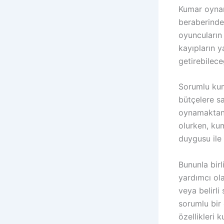
Kumar oynama
beraberinde
oyuncuların
kayıpların y
getirebilece
Sorumlu kuma
bütçelere s
oynamaktan 
olurken, kum
duygusu ile 
Bununla birl
yardımcı ol
veya belirli
sorumlu bir 
özellikleri k