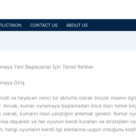
PLICTAION
CONTACT US
ABOUT US
aya Yeni Başlayanlar İçin Temel Rehber
maya Giriş
celi ve heyecan verici bir aktivite olarak birçok insanın ilgis
. Ancak, kumar oynamaya başlamadan önce bazı temel bilgi
lk olarak, kumarın nasıl çalıştığını anlamak gerekir. Kumar oyu
ansa dayalıdır ve her oyunun kendi kuralları ve stratejileri va
n, hangi oyunların kendi ilgi alanlarına uygun olduğunu keşf