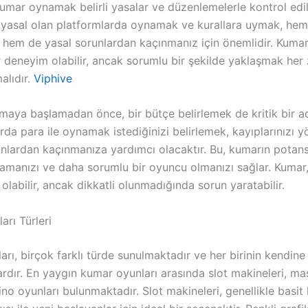
kumar oynamak belirli yasalar ve düzenlemelerle kontrol edi
 yasal olan platformlarda oynamak ve kurallara uymak, hem
z hem de yasal sorunlardan kaçınmanız için önemlidir. Kum
ir deneyim olabilir, ancak sorumlu bir şekilde yaklaşmak he
alıdır.
Viphive
aya başlamadan önce, bir bütçe belirlemek de kritik bir ad
da para ile oynamak istediğinizi belirlemek, kayıplarınızı 
unlardan kaçınmanıza yardımcı olacaktır. Bu, kumarın potans
nlamanızı ve daha sorumlu bir oyuncu olmanızı sağlar. Kumar,
olabilir, ancak dikkatli olunmadığında sorun yaratabilir.
rı Türleri
rı, birçok farklı türde sunulmaktadır ve her birinin kendin
vardır. En yaygın kumar oyunları arasında slot makineleri, ma
ino oyunları bulunmaktadır. Slot makineleri, genellikle basit 