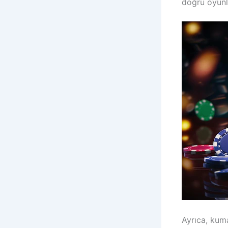
doğru oyunla
Ayrıca, kum