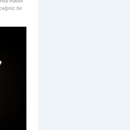
manda maddi
eğiniz bir