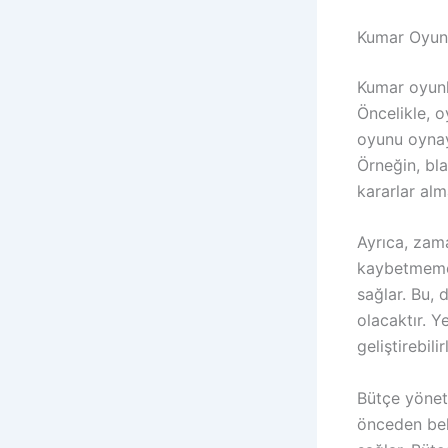
Kumar Oyunla
Kumar oyunla
Öncelikle, o
oyunu oynaya
Örneğin, bla
kararlar alm
Ayrıca, zama
kaybetmemek,
sağlar. Bu, 
olacaktır. Y
geliştirebilir
Bütçe yöneti
önceden bel