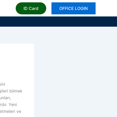
ID Card
OFFICE LOGIN
ini
leri bilmek
nları,
rdır. Yeni
etmeleri ve