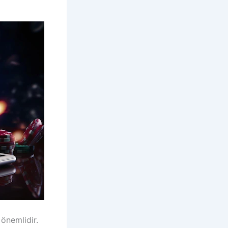
önemlidir.