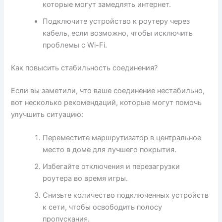
которые могут замедлять интернет.
Подключите устройство к роутеру через
кабель, если возможно, чтобы исключить
проблемы с Wi-Fi.
Как повысить стабильность соединения?
Если вы заметили, что ваше соединение нестабильно,
вот несколько рекомендаций, которые могут помочь
улучшить ситуацию:
Переместите маршрутизатор в центральное
место в доме для лучшего покрытия.
Избегайте отключения и перезагрузки
роутера во время игры.
Снизьте количество подключенных устройств
к сети, чтобы освободить полосу
пропускания.