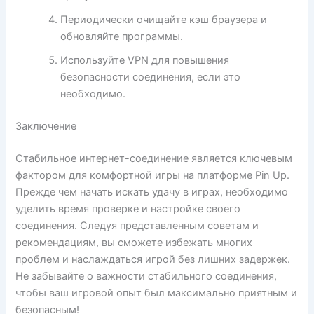
Периодически очищайте кэш браузера и
обновляйте программы.
Используйте VPN для повышения
безопасности соединения, если это
необходимо.
Заключение
Стабильное интернет-соединение является ключевым
фактором для комфортной игры на платформе Pin Up.
Прежде чем начать искать удачу в играх, необходимо
уделить время проверке и настройке своего
соединения. Следуя представленным советам и
рекомендациям, вы сможете избежать многих
проблем и наслаждаться игрой без лишних задержек.
Не забывайте о важности стабильного соединения,
чтобы ваш игровой опыт был максимально приятным и
безопасным!