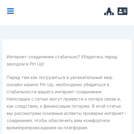
Skip
to
content
Интернет-соединение стабильно? Убедитесь перед
заходом в Pin Up!
Перед тем как погрузиться в увлекательный мир
онлайн-казино Pin Up, необходимо убедиться в
стабильности вашего интернет-соединения.
Неполадки с сетью могут привести к потере связи и,
как следствие, к финансовым потерям. В этой статье
мы рассмотрим основные аспекты проверки интернет-
соединения, чтобы обеспечить вам комфортное
времяпрепровождение на платформе.