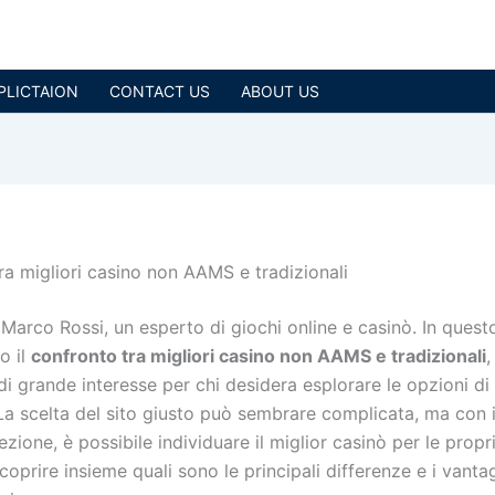
PLICTAION
CONTACT US
ABOUT US
ra migliori casino non AAMS e tradizionali
Marco Rossi, un esperto di giochi online e casinò. In questo
o il
confronto tra migliori casino non AAMS e tradizionali
,
i grande interesse per chi desidera esplorare le opzioni di
 La scelta del sito giusto può sembrare complicata, ma con i
elezione, è possibile individuare il miglior casinò per le prop
coprire insieme quali sono le principali differenze e i vanta