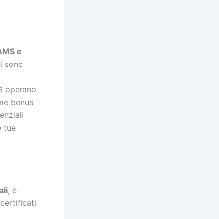
AAMS e
li sono
MS operano
ome bonus
enziali
e tue
ali
, è
ertificati