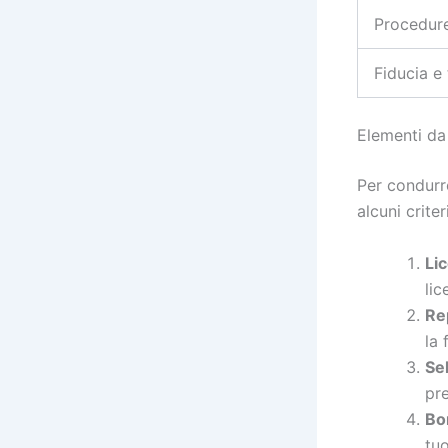
Procedure
Fiducia e
Elementi da
Per condur
alcuni crite
Li
lic
Re
la 
Sel
pre
Bo
tuo