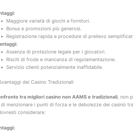
ntaggi:
Maggiore varietà di giochi e fornitori.
Bonus e promozioni più generosi.
Registrazione rapida e procedure di prelievo semplificat
antaggi:
Assenza di protezione legale per i giocatori.
Rischi di frode e mancanza di regolamentazione.
Servizio clienti potenzialmente inaffidabile.
Svantaggi dei Casino Tradizionali
nfronto tra migliori casino non AAMS e tradizionali
, non 
di menzionare i punti di forza e le debolezze dei casinò tra
ovresti considerare:
ntaggi: