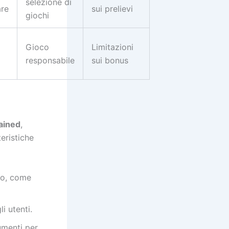
selezione di
re
sui prelievi
giochi
Gioco
Limitazioni
responsabile
sui bonus
ained
,
eristiche
no, come
i utenti.
rumenti per