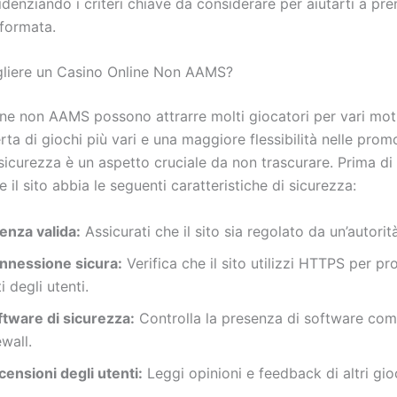
idenziando i criteri chiave da considerare per aiutarti a pr
nformata.
liere un Casino Online Non AAMS?
ine non AAMS possono attrarre molti giocatori per vari moti
ferta di giochi più vari e una maggiore flessibilità nelle prom
 sicurezza è un aspetto cruciale da non trascurare. Prima di r
e il sito abbia le seguenti caratteristiche di sicurezza:
enza valida:
Assicurati che il sito sia regolato da un’autorità
nnessione sicura:
Verifica che il sito utilizzi HTTPS per pr
i degli utenti.
ftware di sicurezza:
Controlla la presenza di software co
ewall.
ensioni degli utenti:
Leggi opinioni e feedback di altri gio