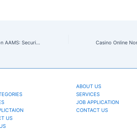
Casino Online Non AAMS: Security Features Explained
ABOUT US
TEGORIES
SERVICES
ES
JOB APPLICATION
PLICTAION
CONTACT US
T US
US