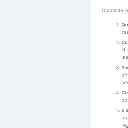
Domande Fr
Qu
cas
Co
che
ute
Po
off
co
Ci
pos
È d
pr
reg