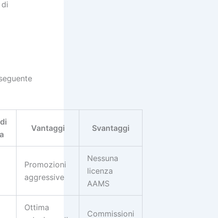
 di
 seguente
di
Vantaggi
Svantaggi
a
Nessuna
Promozioni
licenza
aggressive
AAMS
Ottima
Commissioni