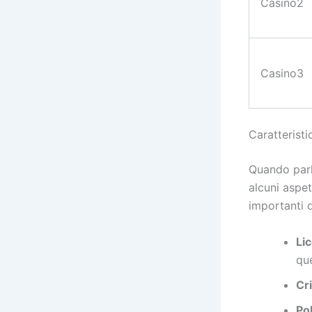
Casino2
Casino3
Caratterist
Quando par
alcuni aspe
importanti 
Li
que
Cri
Po