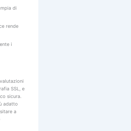
ampia di
ce rende
ente i
valutazioni
rafia SSL, e
co sicura.
iù adatto
sitare a
e