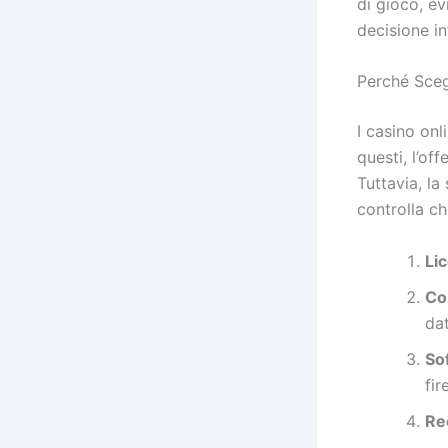
di gioco, ev
decisione i
Perché Sceg
I casino onl
questi, l’of
Tuttavia, la
controlla ch
Lic
Co
dat
So
fir
Rec