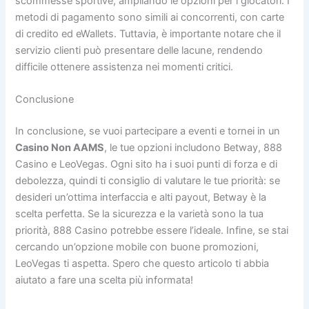
scommesse sportive, ampliando le opzioni per i giocatori. I
metodi di pagamento sono simili ai concorrenti, con carte
di credito ed eWallets. Tuttavia, è importante notare che il
servizio clienti può presentare delle lacune, rendendo
difficile ottenere assistenza nei momenti critici.
Conclusione
In conclusione, se vuoi partecipare a eventi e tornei in un
Casino Non AAMS
, le tue opzioni includono Betway, 888
Casino e LeoVegas. Ogni sito ha i suoi punti di forza e di
debolezza, quindi ti consiglio di valutare le tue priorità: se
desideri un’ottima interfaccia e alti payout, Betway è la
scelta perfetta. Se la sicurezza e la varietà sono la tua
priorità, 888 Casino potrebbe essere l’ideale. Infine, se stai
cercando un’opzione mobile con buone promozioni,
LeoVegas ti aspetta. Spero che questo articolo ti abbia
aiutato a fare una scelta più informata!