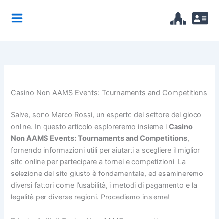
Skip
to
content
Casino Non AAMS Events: Tournaments and Competitions
Salve, sono Marco Rossi, un esperto del settore del gioco
online. In questo articolo esploreremo insieme i
Casino
Non AAMS Events: Tournaments and Competitions
,
fornendo informazioni utili per aiutarti a scegliere il miglior
sito online per partecipare a tornei e competizioni. La
selezione del sito giusto è fondamentale, ed esamineremo
diversi fattori come l’usabilità, i metodi di pagamento e la
legalità per diverse regioni. Procediamo insieme!