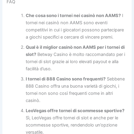
FAQ
Che cosa sono i tornei nei casinò non AAMS?
I
tornei nei casinò non AAMS sono eventi
competitivi in cui i giocatori possono partecipare
a giochi specifici e cercare di vincere premi.
Qual è il miglior casinò non AAMS per i tornei di
slot?
Betway Casino è molto raccomandato per i
tornei di slot grazie ai loro elevati payout e alla
facilità d’uso.
I tornei di 888 Casino sono frequenti?
Sebbene
888 Casino offra una buona varietà di giochi, i
tornei non sono così frequenti come in altri
casinò.
LeoVegas offre tornei di scommesse sportive?
Sì, LeoVegas offre tornei di slot e anche per le
scommesse sportive, rendendolo un’opzione
versatile.