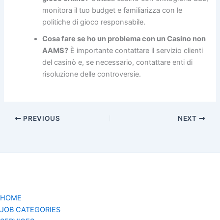
monitora il tuo budget e familiarizza con le
politiche di gioco responsabile.
Cosa fare se ho un problema con un Casino non
AAMS?
È importante contattare il servizio clienti
del casinò e, se necessario, contattare enti di
risoluzione delle controversie.
PREVIOUS
NEXT
HOME
JOB CATEGORIES