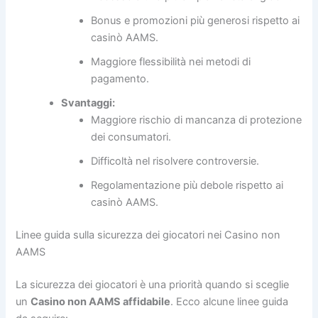
Bonus e promozioni più generosi rispetto ai
casinò AAMS.
Maggiore flessibilità nei metodi di
pagamento.
Svantaggi:
Maggiore rischio di mancanza di protezione
dei consumatori.
Difficoltà nel risolvere controversie.
Regolamentazione più debole rispetto ai
casinò AAMS.
Linee guida sulla sicurezza dei giocatori nei Casino non
AAMS
La sicurezza dei giocatori è una priorità quando si sceglie
un
Casino non AAMS affidabile
. Ecco alcune linee guida