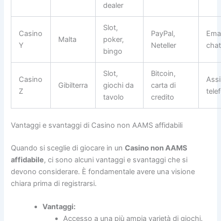
dealer
Slot,
Casino
PayPal,
Emai
Malta
poker,
Y
Neteller
chat
bingo
Slot,
Bitcoin,
Casino
Ass
Gibilterra
giochi da
carta di
Z
tele
tavolo
credito
Vantaggi e svantaggi di Casino non AAMS affidabili
Quando si sceglie di giocare in un
Casino non AAMS
affidabile
, ci sono alcuni vantaggi e svantaggi che si
devono considerare. È fondamentale avere una visione
chiara prima di registrarsi.
Vantaggi:
Accesso a una più ampia varietà di giochi.